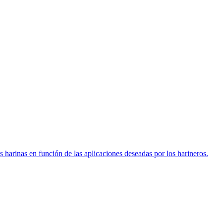
s harinas en función de las aplicaciones deseadas por los harineros.