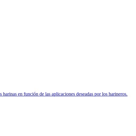
s harinas en función de las aplicaciones deseadas por los harineros.