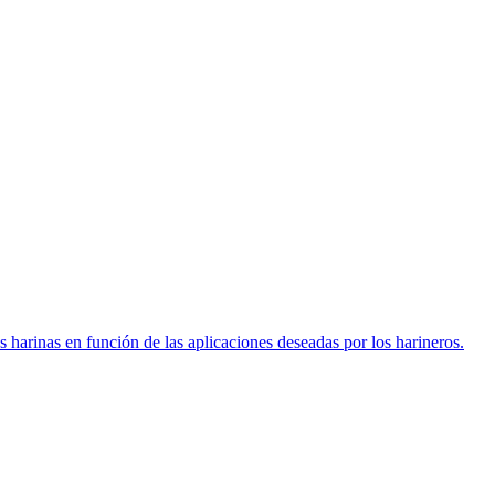
s harinas en función de las aplicaciones deseadas por los harineros.