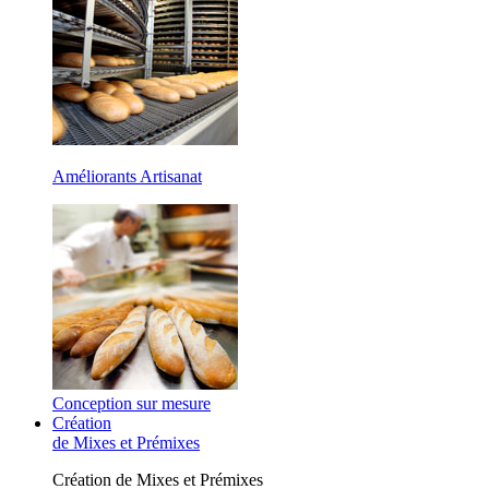
Améliorants Artisanat
Conception sur mesure
Création
de Mixes et Prémixes
Création de Mixes et Prémixes